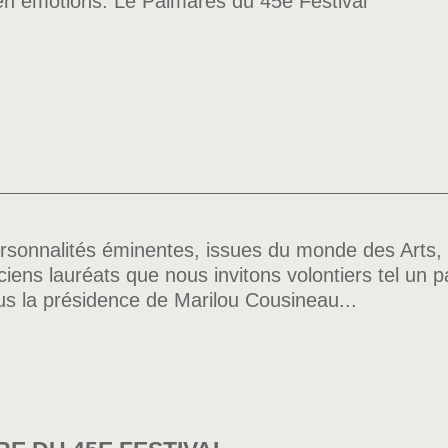
et en émotions. Le Palmarès du 45e Festival
sonnalités éminentes, issues du monde des Arts, de
iens lauréats que nous invitons volontiers tel un p
us la présidence de Marilou Cousineau...