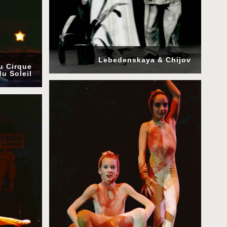
Lebedenskaya & Chijov
u Cirque
du Soleil