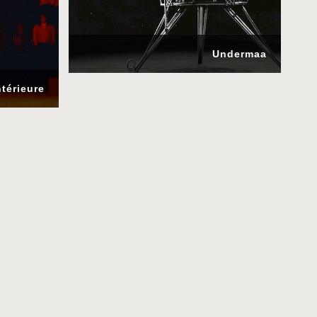
Undermaa
térieure