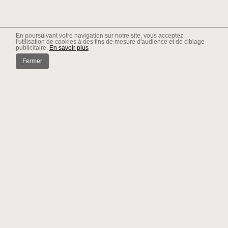
En poursuivant votre navigation sur notre site, vous acceptez
l'utilisation de cookies à des fins de mesure d'audience et de ciblage
publicitaire.
En savoir plus
Fermer
Actualités
Choisir un PACK 2 ou 3
spectacles
Publié le 12/06/2026
C’est économique, mais lequel choisir ? QUEL
FESTIVALIER ETES-VOUS ? Vous ne voulez